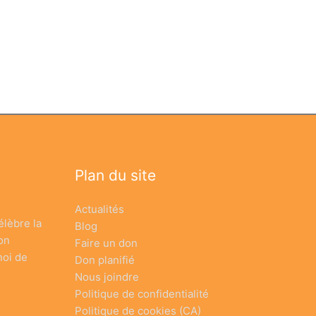
Plan du site
Actualités
élèbre la
Blog
on
Faire un don
noi de
Don planifié
Nous joindre
Politique de confidentialité
Politique de cookies (CA)