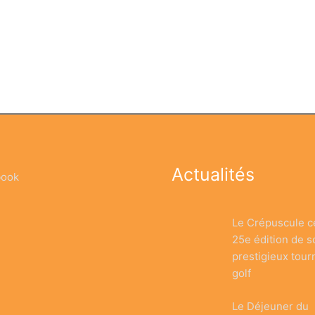
Actualités
book
Le Crépuscule c
25e édition de s
prestigieux tour
golf
Le Déjeuner du