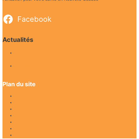
Facebook
Actualités
Le Crépuscule célèbre la 25e édition de son prestigieux
tournoi de golf
Le Déjeuner du Crépuscule: Toujours des rencontres
d’exception!
Plan du site
Actualités
Blog
Faire un don
Don planifié
Nous joindre
Politique de confidentialité
Politique de cookies (CA)