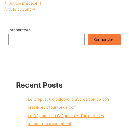
Navigation
←
Article précédent
de
Article suivant
→
l’article
Rechercher
Rechercher
Recent Posts
Le Crépuscule célèbre la 25e édition de son
prestigieux tournoi de golf
Le Déjeuner du Crépuscule: Toujours des
rencontres d’exception!