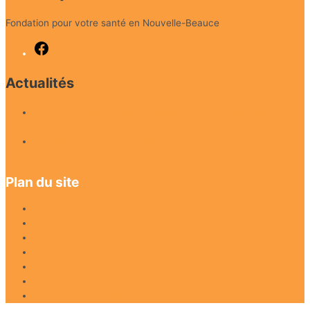
Fondation pour votre santé en Nouvelle-Beauce
Facebook
Actualités
Le Crépuscule célèbre la 25e édition de son prestigieux
tournoi de golf
Le Déjeuner du Crépuscule: Toujours des rencontres
d’exception!
Plan du site
Actualités
Blog
Faire un don
Don planifié
Nous joindre
Politique de confidentialité
Politique de cookies (CA)