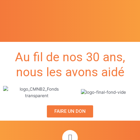
Au fil de nos 30 ans,
nous les avons aidé
FAIRE UN DON