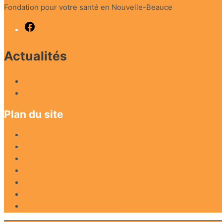
Fondation pour votre santé en Nouvelle-Beauce
Facebook
Actualités
Le Crépuscule célèbre la 25e édition de son prestigieux 
Le Déjeuner du Crépuscule: Toujours des rencontres d’
Plan du site
Actualités
Blog
Faire un don
Don planifié
Nous joindre
Politique de confidentialité
Politique de cookies (CA)