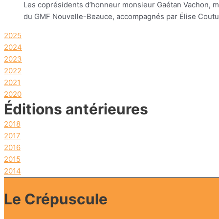
Les coprésidents d’honneur monsieur Gaétan Vachon, mai
du GMF Nouvelle-Beauce, accompagnés par Élise Coutu, 
2025
2024
2023
2022
2021
2020
Éditions antérieures
2018
2017
2016
2015
2014
Le Crépuscule