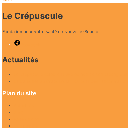
Le Crépuscule
Fondation pour votre santé en Nouvelle-Beauce
Facebook
Actualités
Le Crépuscule célèbre la 25e édition de son prestigieux 
Le Déjeuner du Crépuscule: Toujours des rencontres d’
Plan du site
Actualités
Blog
Faire un don
Don planifié