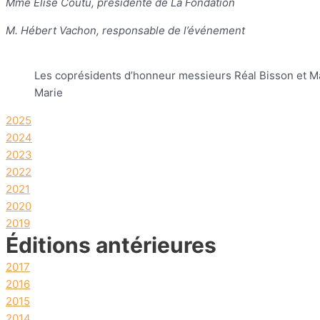
Mme Élise Coutu, présidente de La Fondation
M. Hébert Vachon, responsable de l’événement
Les coprésidents d’honneur messieurs Réal Bisson et Ma
Marie
2025
2024
2023
2022
2021
2020
2019
Éditions antérieures
2017
2016
2015
2014