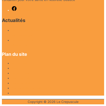
Facebook
Actualités
Le Crépuscule célèbre la 25e édition de son prestigieux
tournoi de golf
Le Déjeuner du Crépuscule: Toujours des rencontres
d’exception!
Plan du site
Actualités
Blog
Faire un don
Don planifié
Nous joindre
Politique de confidentialité
Politique de cookies (CA)
Copyright © 2026
Le Crepuscule